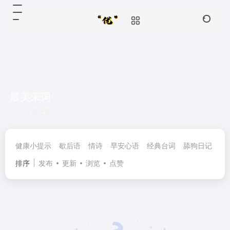
最美宋词
共 0 篇文章
健康小提示
歇后语
情诗
早安心语
经典台词
舔狗日记
民
排序
发布
更新
浏览
点赞