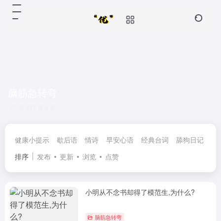
脑筋急转弯
共 337 篇文章
健康小提示
歇后语
情诗
早安心语
经典台词
舔狗日记
民
排序
发布
更新
浏览
点赞
小明从不念书却得了模范生,为什么?
脑筋急转弯