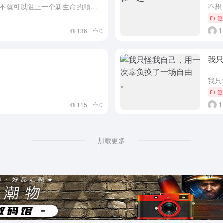
谁说零钱威力小，要知道，两块钱不就可以阻止一个新生命的顺利产生
不想
签
136
0
我只
我只
签
115
0
加载更多