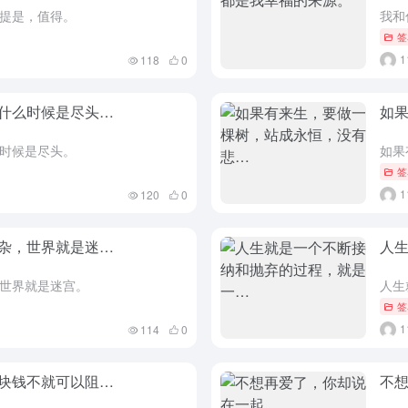
提是，值得。
我和
签
118
0
什么时候是尽头…
如
时候是尽头。
签
120
0
杂，世界就是迷…
人
世界就是迷宫。
签
114
0
块钱不就可以阻…
不