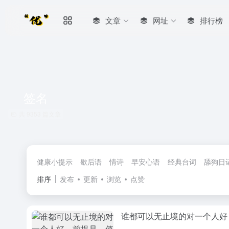
文章
网址
排行榜
签名
共 9353 篇文章
健康小提示
歇后语
情诗
早安心语
经典台词
舔狗日
排序
发布
更新
浏览
点赞
谁都可以无止境的对一个人好