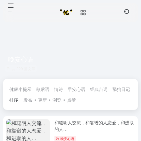
晚安心语
共 229 篇文章
健康小提示
歇后语
情诗
早安心语
经典台词
舔狗日记
民
排序
发布
更新
浏览
点赞
和聪明人交流，和靠谱的人恋爱，和进取
的人…
晚安心语