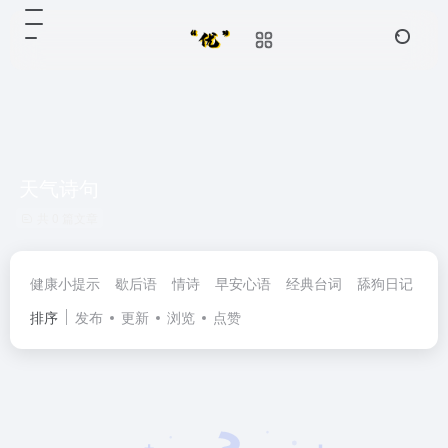
天气诗句
共 0 篇文章
健康小提示
歇后语
情诗
早安心语
经典台词
舔狗日记
民
排序
发布
更新
浏览
点赞