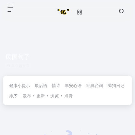
民国句子
共 0 篇文章
健康小提示
歇后语
情诗
早安心语
经典台词
舔狗日记
民
排序
发布
更新
浏览
点赞