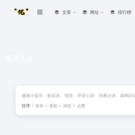
文章
网址
排行榜
唐诗大全
共 0 篇文章
健康小提示
歇后语
情诗
早安心语
经典台词
舔狗日
排序
发布
更新
浏览
点赞