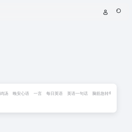
鸡汤
晚安心语
一言
每日英语
英语一句话
脑筋急转弯
签名