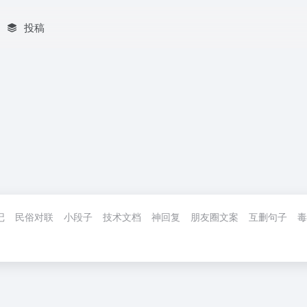
投稿
记
民俗对联
小段子
技术文档
神回复
朋友圈文案
互删句子
毒