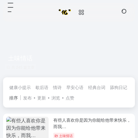
土味情话
共 245 篇文章
健康小提示
歇后语
情诗
早安心语
经典台词
舔狗日记
民
排序
发布
更新
浏览
点赞
有些人喜欢你是因为你能给他带来快乐，
而我…
土味情话