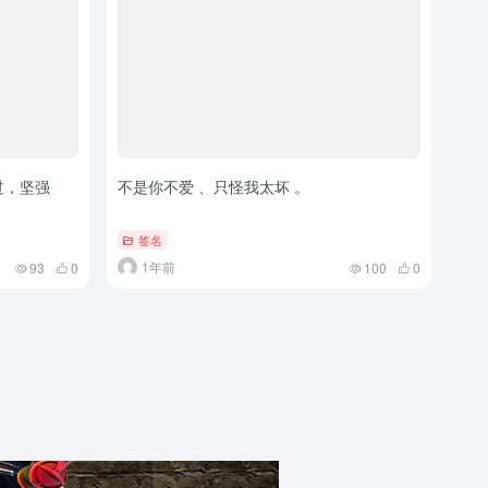
过，坚强
不是你不爱 、只怪我太坏 。
签名
1年前
93
0
100
0