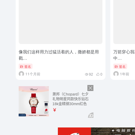
像我们这样用力过猛活着的人，撒娇都是用
万箭穿心我
戳…
中…
签名
签名
11个月前
1年前
92
0