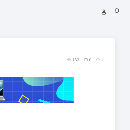
133
0
0