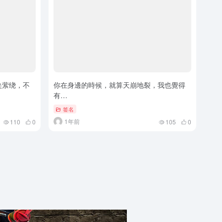
尖萦绕，不
你在身邊的時候，就算天崩地裂，我也覺得
有…
签名
1年前
110
0
105
0