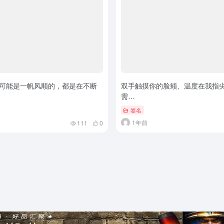
可能是一帆风顺的，都是在不断
双手触摸你的脸颊、温度在我指
需…
签名
1年前
111
0