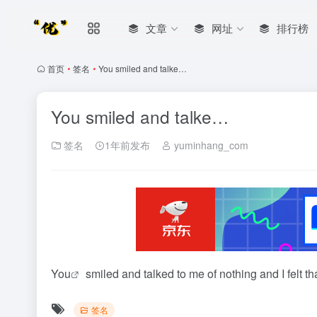
文章
网址
排行榜
首页
•
签名
•
You smiled and talke…
You smiled and talke…
签名
1年前发布
yuminhang_com
Yo
u
smiled and talked to me of nothing and
签名