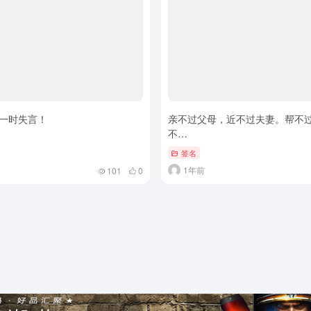
一时失言！
亲不过父母，近不过夫妻。帮不
不…
签名
1年前
101
0