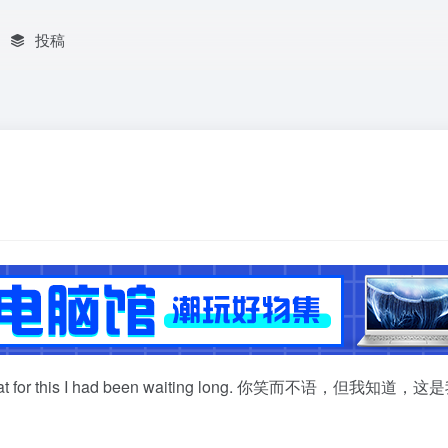
投稿
 I felt that for this I had been waiting long. 你笑而不语