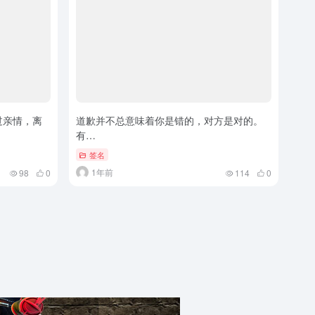
过亲情，离
道歉并不总意味着你是错的，对方是对的。
有…
签名
1年前
98
0
114
0