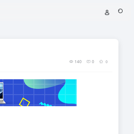
140
0
0