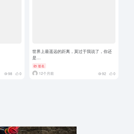
世界上最遥远的距离，莫过于我说了，你还
是…
签名
12个月前
98
0
92
0