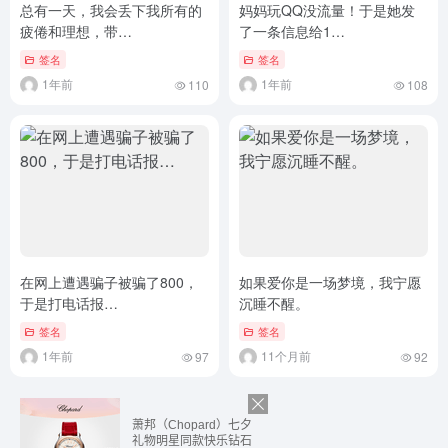
总有一天，我会丢下我所有的
妈妈玩QQ没流量！于是她发
疲倦和理想，带…
了一条信息给1…
签名
签名
1年前
1年前
110
108
在网上遭遇骗子被骗了800，
如果爱你是一场梦境，我宁愿
于是打电话报…
沉睡不醒。
签名
签名
1年前
11个月前
97
92