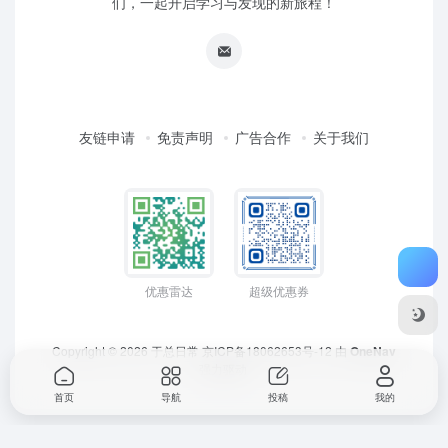
们，一起开启学习与发现的新旅程！
友链申请
免责声明
广告合作
关于我们
优惠雷达
超级优惠券
Copyright © 2026
于总日常
京ICP备18062653号-12
由
OneNav
强力驱动
首页
导航
投稿
我的