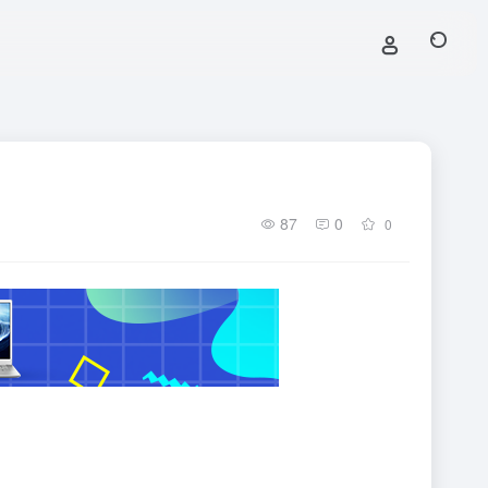
87
0
0