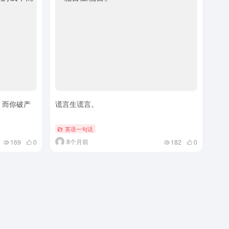
，而你破产
谎言生谎言。
英语一句话
8个月前
169
0
182
0