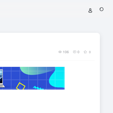
106
0
0