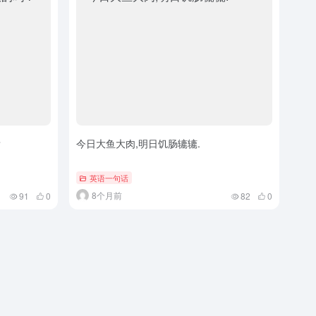
？
今日大鱼大肉,明日饥肠辘辘.
英语一句话
8个月前
91
0
82
0