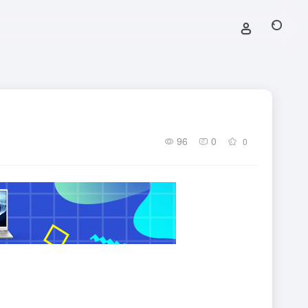
96
0
0