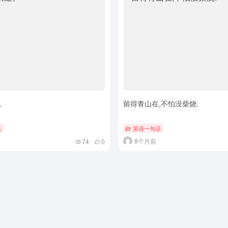
。
留得青山在,不怕没柴烧.
话
英语一句话
8个月前
74
0