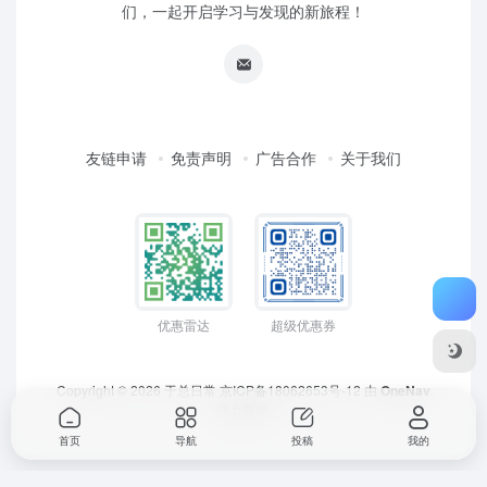
们，一起开启学习与发现的新旅程！
友链申请
免责声明
广告合作
关于我们
优惠雷达
超级优惠券
Copyright © 2026
于总日常
京ICP备18062653号-12
由
OneNav
强力驱动
首页
导航
投稿
我的