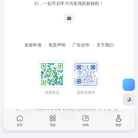
们，一起开启学习与发现的新旅程！
友链申请
免责声明
广告合作
关于我们
优惠雷达
超级优惠券
Copyright © 2026
于总日常
京ICP备18062653号-12
由
OneNav
强力驱动
首页
导航
投稿
我的