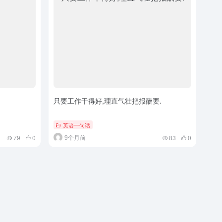
只要工作干得好,理直气壮把报酬要.
英语一句话
9个月前
79
0
83
0