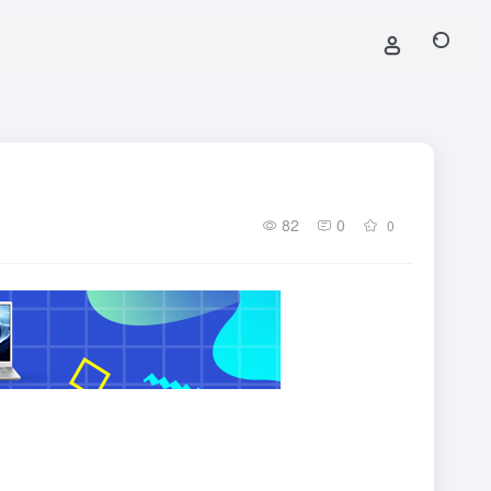
82
0
0