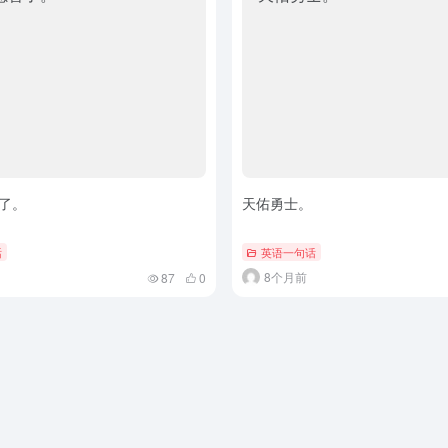
了。
天佑勇士。
话
英语一句话
8个月前
87
0