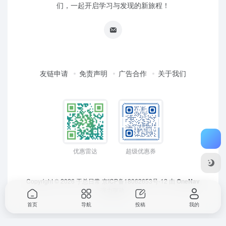
们，一起开启学习与发现的新旅程！
友链申请
免责声明
广告合作
关于我们
优惠雷达
超级优惠券
Copyright © 2026
于总日常
京ICP备18062653号-12
由
OneNav
强力驱动
首页
导航
投稿
我的