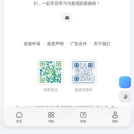
们，一起开启学习与发现的新旅程！
友链申请
免责声明
广告合作
关于我们
优惠雷达
超级优惠券
Copyright © 2026
于总日常
京ICP备18062653号-12
由
OneNav
强力驱动
首页
导航
投稿
我的