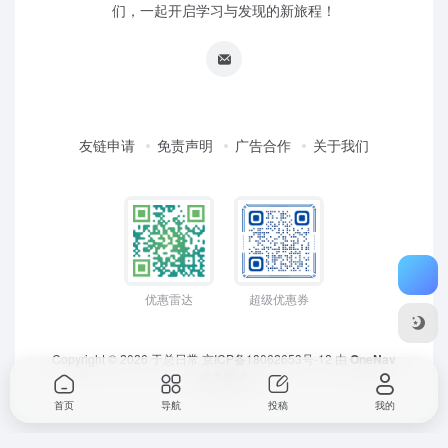
们，一起开启学习与发现的新旅程！
友链申请
免责声明
广告合作
关于我们
优惠雷达
超级优惠券
Copyright © 2026
于总日常
京ICP备18062653号-12
由
OneNav
强力驱动
首页
导航
投稿
我的