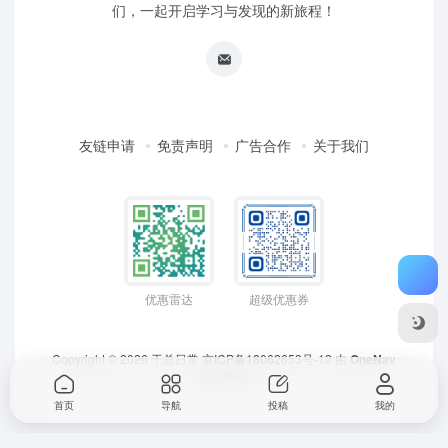
们，一起开启学习与发现的新旅程！
友链申请
免责声明
广告合作
关于我们
优惠雷达
超级优惠券
Copyright © 2026
于总日常
京ICP备18062653号-12
由
OneNav
强力驱动
首页
导航
投稿
我的