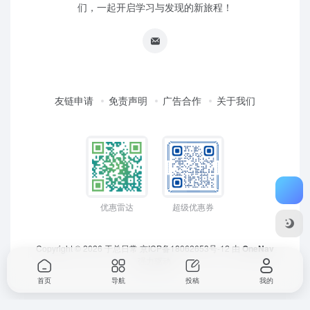
们，一起开启学习与发现的新旅程！
友链申请
免责声明
广告合作
关于我们
优惠雷达
超级优惠券
Copyright © 2026
于总日常
京ICP备18062653号-12
由
OneNav
强力驱动
首页
导航
投稿
我的