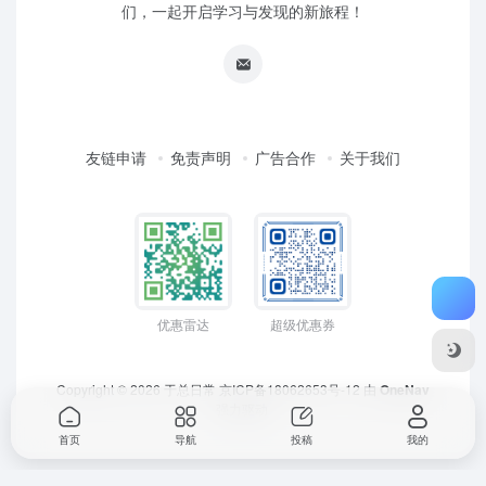
们，一起开启学习与发现的新旅程！
友链申请
免责声明
广告合作
关于我们
优惠雷达
超级优惠券
Copyright © 2026
于总日常
京ICP备18062653号-12
由
OneNav
强力驱动
首页
导航
投稿
我的