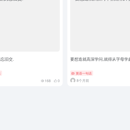
忘旧交.
要想造就高深学问,就得从字母学起
话
英语一句话
8个月前
168
0