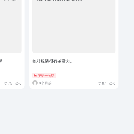
.
她对服装很有鉴赏力。
英语一句话
8个月前
75
0
87
0