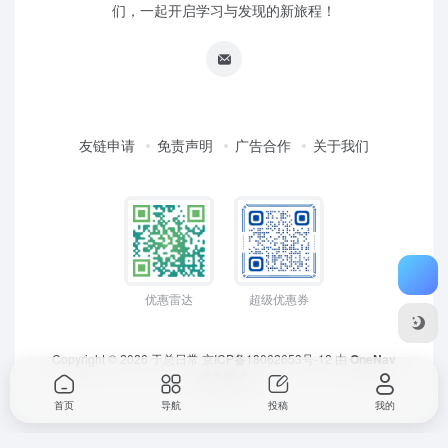
们，一起开启学习与发现的新旅程！
友链申请
免责声明
广告合作
关于我们
优惠雷达
超级优惠券
Copyright © 2026
于总日常
京ICP备18062653号-12
由
OneNav
强力驱动
首页
导航
投稿
我的