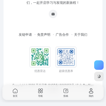
们，一起开启学习与发现的新旅程！
友链申请
免责声明
广告合作
关于我们
优惠雷达
超级优惠券
Copyright © 2026
于总日常
京ICP备18062653号-12
由
OneNav
强力驱动
首页
导航
投稿
我的