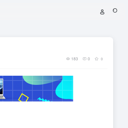
183
0
0