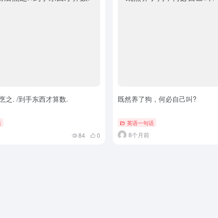
之. /到手东西才算数.
既然养了狗，何必自己叫?
话
英语一句话
8个月前
84
0