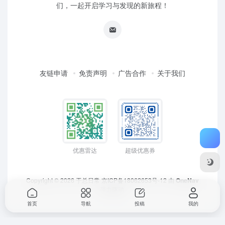
们，一起开启学习与发现的新旅程！
友链申请
免责声明
广告合作
关于我们
优惠雷达
超级优惠券
Copyright © 2026
于总日常
京ICP备18062653号-12
由
OneNav
强力驱动
首页
导航
投稿
我的