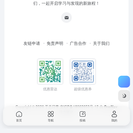
们，一起开启学习与发现的新旅程！
友链申请
免责声明
广告合作
关于我们
优惠雷达
超级优惠券
Copyright © 2026
于总日常
京ICP备18062653号-12
由
OneNav
强力驱动
首页
导航
投稿
我的