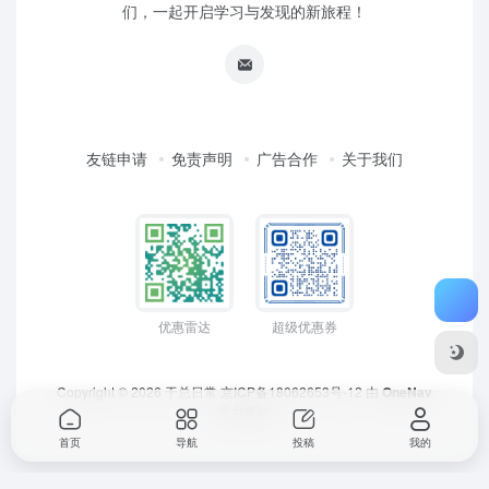
们，一起开启学习与发现的新旅程！
友链申请
免责声明
广告合作
关于我们
优惠雷达
超级优惠券
Copyright © 2026
于总日常
京ICP备18062653号-12
由
OneNav
强力驱动
首页
导航
投稿
我的