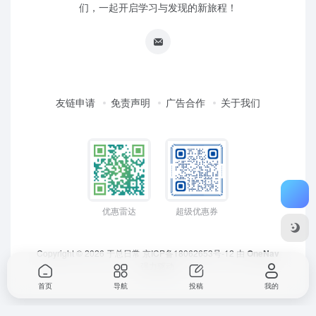
们，一起开启学习与发现的新旅程！
友链申请
免责声明
广告合作
关于我们
优惠雷达
超级优惠券
Copyright © 2026
于总日常
京ICP备18062653号-12
由
OneNav
强力驱动
首页
导航
投稿
我的