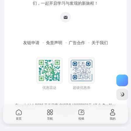
们，一起开启学习与发现的新旅程！
友链申请
免责声明
广告合作
关于我们
优惠雷达
超级优惠券
Copyright © 2026
于总日常
京ICP备18062653号-12
由
OneNav
强力驱动
首页
导航
投稿
我的