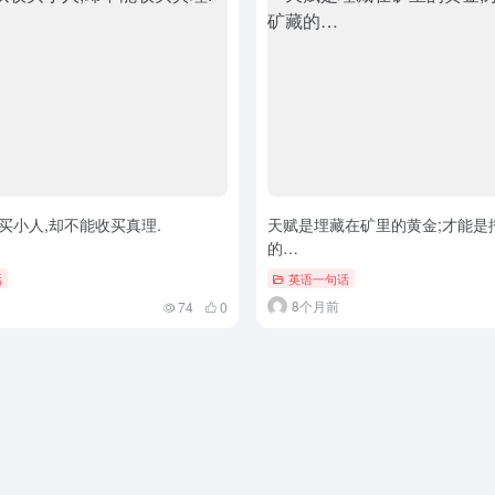
买小人,却不能收买真理.
天赋是埋藏在矿里的黄金;才能是
的…
话
英语一句话
8个月前
74
0