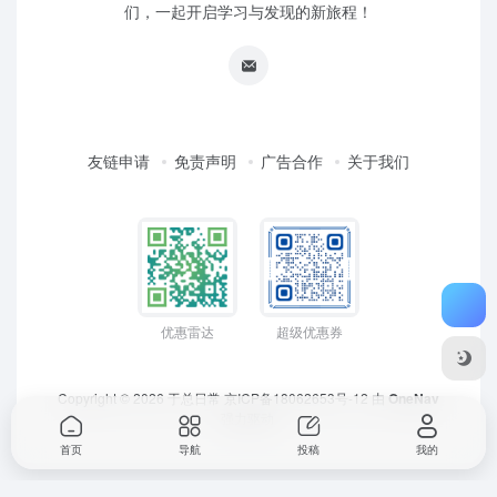
们，一起开启学习与发现的新旅程！
友链申请
免责声明
广告合作
关于我们
优惠雷达
超级优惠券
Copyright © 2026
于总日常
京ICP备18062653号-12
由
OneNav
强力驱动
首页
导航
投稿
我的