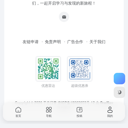
们，一起开启学习与发现的新旅程！
友链申请
免责声明
广告合作
关于我们
优惠雷达
超级优惠券
Copyright © 2026
于总日常
京ICP备18062653号-12
由
OneNav
强力驱动
首页
导航
投稿
我的