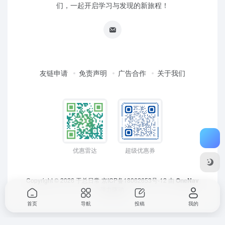
们，一起开启学习与发现的新旅程！
友链申请
免责声明
广告合作
关于我们
优惠雷达
超级优惠券
Copyright © 2026
于总日常
京ICP备18062653号-12
由
OneNav
强力驱动
首页
导航
投稿
我的