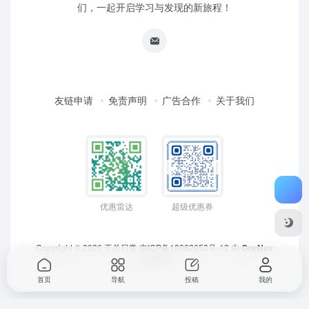
们，一起开启学习与发现的新旅程！
友链申请
免责声明
广告合作
关于我们
优惠雷达
超级优惠券
Copyright © 2026
于总日常
京ICP备18062653号-12
由
OneNav
强力驱动
首页
导航
投稿
我的