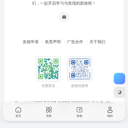
们，一起开启学习与发现的新旅程！
友链申请
免责声明
广告合作
关于我们
优惠雷达
超级优惠券
Copyright © 2026
于总日常
京ICP备18062653号-12
由
OneNav
强力驱动
首页
导航
投稿
我的