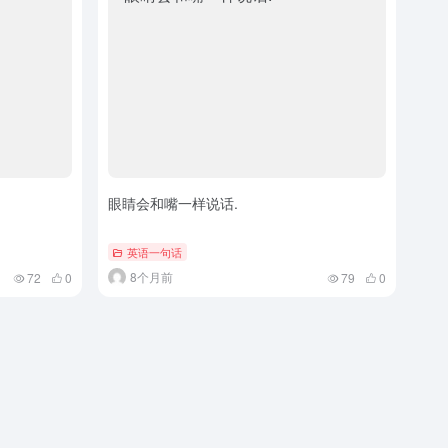
眼睛会和嘴一样说话.
英语一句话
8个月前
72
0
79
0