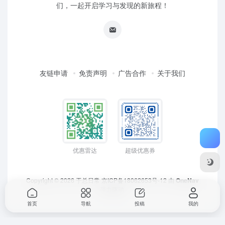
们，一起开启学习与发现的新旅程！
友链申请
免责声明
广告合作
关于我们
优惠雷达
超级优惠券
Copyright © 2026
于总日常
京ICP备18062653号-12
由
OneNav
强力驱动
首页
导航
投稿
我的