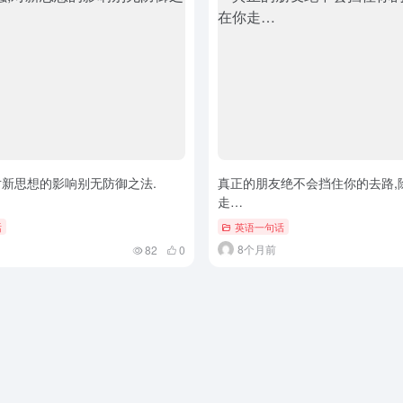
对新思想的影响别无防御之法.
真正的朋友绝不会挡住你的去路,
走…
话
英语一句话
8个月前
82
0