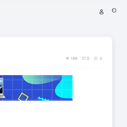
169
0
0