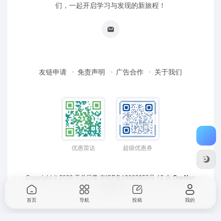
们，一起开启学习与发现的新旅程！
友链申请
免责声明
广告合作
关于我们
优惠雷达
超级优惠券
Copyright © 2026
于总日常
京ICP备18062653号-12
由
OneNav
强力驱动
首页
导航
投稿
我的