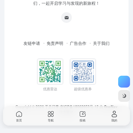
们，一起开启学习与发现的新旅程！
友链申请
免责声明
广告合作
关于我们
优惠雷达
超级优惠券
Copyright © 2026
于总日常
京ICP备18062653号-12
由
OneNav
强力驱动
首页
导航
投稿
我的