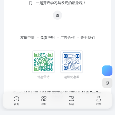
们，一起开启学习与发现的新旅程！
友链申请
免责声明
广告合作
关于我们
优惠雷达
超级优惠券
Copyright © 2026
于总日常
京ICP备18062653号-12
由
OneNav
强力驱动
首页
导航
投稿
我的