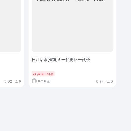
长江后浪推前浪,一代更比一代强.
英语一句话
8个月前
92
0
84
0