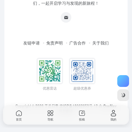
们，一起开启学习与发现的新旅程！
友链申请
免责声明
广告合作
关于我们
优惠雷达
超级优惠券
Copyright © 2026
于总日常
京ICP备18062653号-12
由
OneNav
强力驱动
首页
导航
投稿
我的