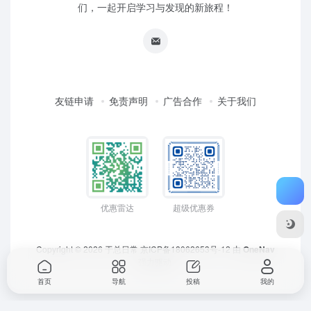
们，一起开启学习与发现的新旅程！
友链申请
免责声明
广告合作
关于我们
优惠雷达
超级优惠券
Copyright © 2026
于总日常
京ICP备18062653号-12
由
OneNav
强力驱动
首页
导航
投稿
我的